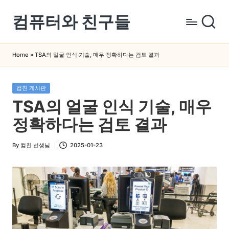
컴퓨터와 친구들
Skip
to
컴
content
퓨
Home
»
TSA의 얼굴 인식 기술, 매우 정확하다는 검토 결과
터
와
Posted
컴친 게시판
스
in
TSA의 얼굴 인식 기술, 매우
마
트
정확하다는 검토 결과
폰
을
By
컴친 선생님
2025-01-23
Posted
쉽
by
게
배
우
는
곳