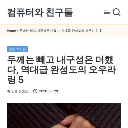
컴퓨터와 친구들
Skip
to
컴
content
퓨
Home
»
두께는 빼고 내구성은 더했다, 역대급 완성도의 오우라 링 5
터
와
Posted
컴친 게시판
스
in
두께는 빼고 내구성은 더했
마
트
다, 역대급 완성도의 오우라
폰
링 5
을
쉽
By
컴친 선생님
2026-05-29
Posted
게
by
배
우
는
곳