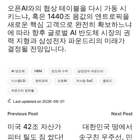
오픈AI와의 협상 테이블을 다시 가동 시
키느냐, 혹은 1440조 몸값의 앤트로픽을
새로운 핵심 고객으로 완전히 확보하느냐
에 따라 향후 글로벌 AI 반도체 시장의 권
력 지형과 삼성전자 파운드리의 미래가
결정될 전망입니다.
Tags:
AI 반도체
HBM
반도체 수주
삼성전자 파운드리
시스템LSI
앤트로픽
오픈AI
커스텀 SoC
클로드
파운드리 점유율
Last updated on 2026-06-01
Post
Previous Post
Next Post
navigation
미국 42조 자산가
대한민국 땅에서
피터 틸도 짐 쌌다!
솟구친 우주선, 민