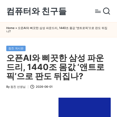
컴퓨터와 친구들
Skip
to
컴
content
퓨
Home
»
오픈AI와 삐끗한 삼성 파운드리, 1440조 몸값 ‘앤트로픽’으로 판도 뒤집
나?
터
와
스
Posted
컴친 게시판
in
마
오픈AI와 삐끗한 삼성 파운
트
드리, 1440조 몸값 ‘앤트로
폰
을
픽’으로 판도 뒤집나?
쉽
게
By
컴친 선생님
2026-06-01
Posted
배
by
우
는
곳