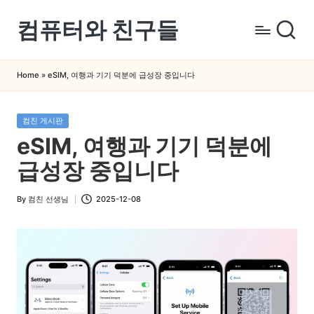
컴퓨터와 친구들
Skip
to
컴
content
퓨
Home
»
eSIM, 여행과 기기 덕분에 급성장 중입니다
터
와
Posted
컴친 게시판
스
in
eSIM, 여행과 기기 덕분에
마
트
급성장 중입니다
폰
을
By
컴친 선생님
2025-12-08
Posted
쉽
by
게
배
우
는
곳