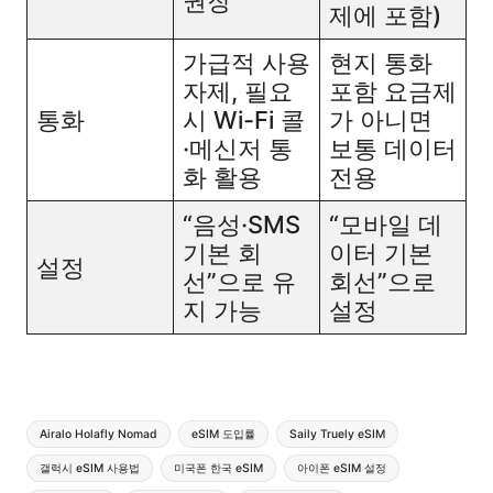
권장​
제에 포함)​
가급적 사용
현지 통화
자제, 필요
포함 요금제
통화
시 Wi-Fi 콜
가 아니면
·메신저 통
보통 데이터
화 활용​
전용​
“음성·SMS
“모바일 데
기본 회
이터 기본
설정
선”으로 유
회선”으로
지 가능​
설정​
Tags:
Airalo Holafly Nomad
eSIM 도입률
Saily Truely eSIM
갤럭시 eSIM 사용법
미국폰 한국 eSIM
아이폰 eSIM 설정