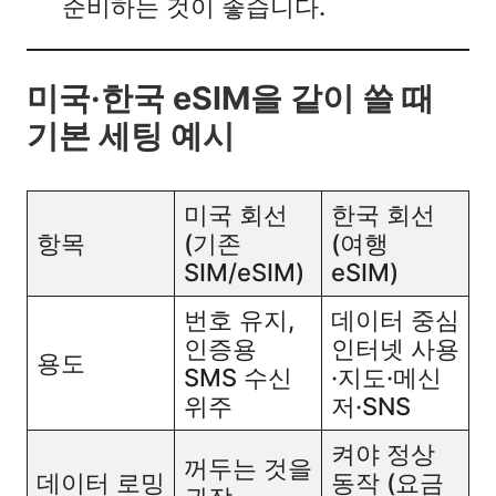
준비하는 것이 좋습니다.​
미국·한국 eSIM을 같이 쓸 때
기본 세팅 예시
미국 회선
한국 회선
항목
(기존
(여행
SIM/eSIM)
eSIM)
번호 유지,
데이터 중심
인증용
인터넷 사용
용도
SMS 수신
·지도·메신
위주​
저·SNS​
켜야 정상
꺼두는 것을
데이터 로밍
동작 (요금