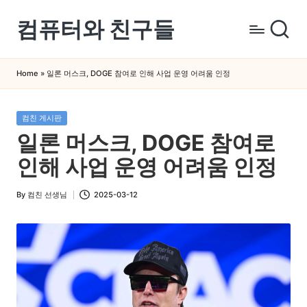
컴퓨터와 친구들
Skip
to
컴
content
퓨
Home
»
일론 머스크, DOGE 참여로 인해 사업 운영 어려움 인정
터
와
Posted
컴친 게시판
스
in
일론 머스크, DOGE 참여로
마
트
인해 사업 운영 어려움 인정
폰
을
By
컴친 선생님
2025-03-12
Posted
쉽
by
게
배
우
는
곳