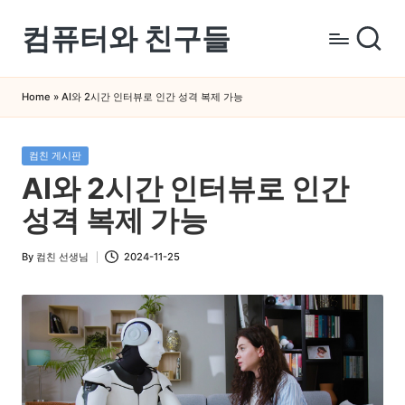
컴퓨터와 친구들
Skip
to
컴
content
퓨
Home
»
AI와 2시간 인터뷰로 인간 성격 복제 가능
터
와
Posted
컴친 게시판
스
in
AI와 2시간 인터뷰로 인간
마
트
성격 복제 가능
폰
을
By
컴친 선생님
2024-11-25
Posted
쉽
by
게
배
우
는
곳