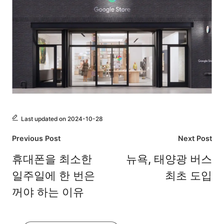
Last updated on 2024-10-28
Post
Previous Post
Next Post
navigation
휴대폰을 최소한
뉴욕, 태양광 버스
일주일에 한 번은
최초 도입
꺼야 하는 이유