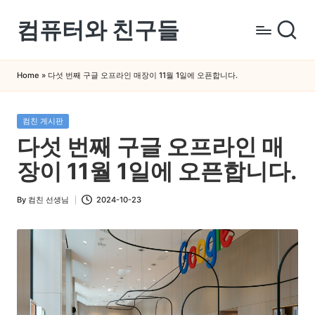
컴퓨터와 친구들
Skip
to
컴
content
퓨
Home
»
다섯 번째 구글 오프라인 매장이 11월 1일에 오픈합니다.
터
와
Posted
컴친 게시판
스
in
다섯 번째 구글 오프라인 매
마
트
장이 11월 1일에 오픈합니다.
폰
을
By
컴친 선생님
2024-10-23
Posted
쉽
by
게
배
우
는
곳