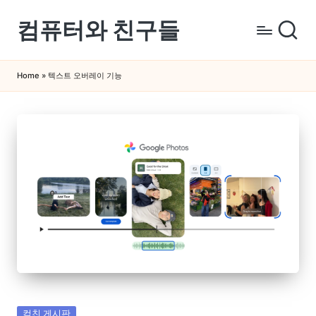
컴퓨터와 친구들
Skip
to
컴
content
퓨
Home
»
텍스트 오버레이 기능
터
와
스
마
트
폰
을
쉽
게
배
우
는
곳
Posted
컴친 게시판