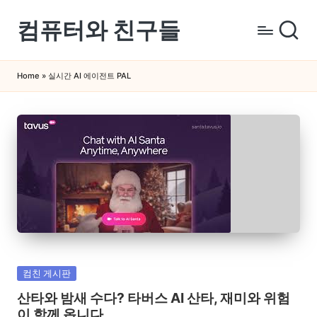
컴퓨터와 친구들
Skip
to
컴
content
퓨
Home
»
실시간 AI 에이전트 PAL
터
와
스
마
트
폰
을
쉽
게
배
Posted
우
컴친 게시판
in
는
산타와 밤새 수다? 타버스 AI 산타, 재미와 위험
곳
이 함께 옵니다