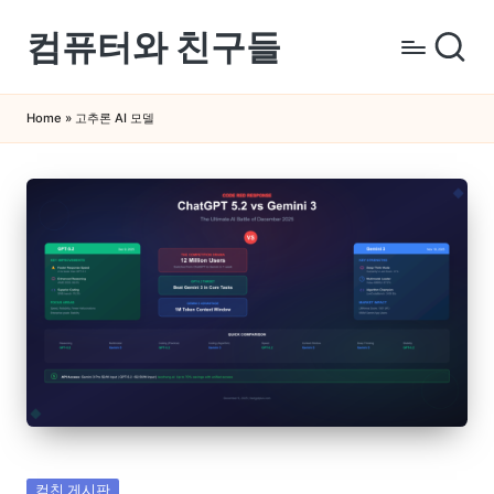
컴퓨터와 친구들
Skip
to
컴
content
퓨
Home
»
고추론 AI 모델
터
와
스
마
트
폰
을
쉽
게
배
우
는
곳
Posted
컴친 게시판