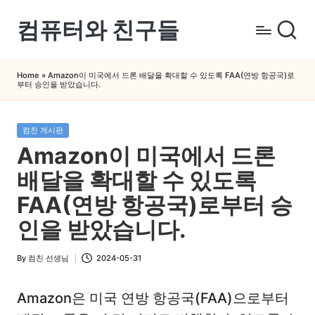
컴퓨터와 친구들
Skip
to
컴
content
퓨
Home
»
Amazon이 미국에서 드론 배달을 확대할 수 있도록 FAA(연방 항공국)로
부터 승인을 받았습니다.
터
와
스
Posted
컴친 게시판
in
마
Amazon이 미국에서 드론
트
배달을 확대할 수 있도록
폰
을
FAA(연방 항공국)로부터 승
쉽
인을 받았습니다.
게
배
By
컴친 선생님
2024-05-31
Posted
우
by
는
Amazon은 미국 연방 항공국(FAA)으로부터
곳