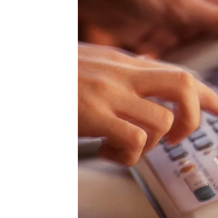
게
배
우
는
곳