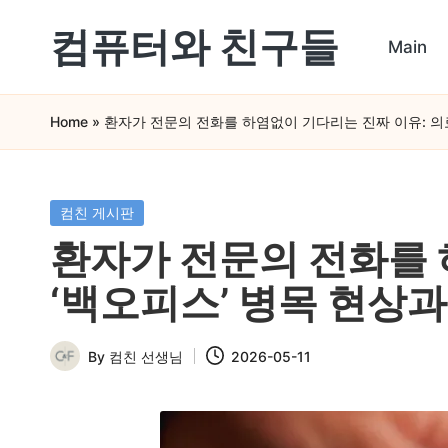
컴퓨터와 친구들
Main
Skip
컴
to
Home
»
환자가 전문의 전화를 하염없이 기다리는 진짜 이유: 의료
퓨
content
터
와
Posted
컴친 게시판
in
스
환자가 전문의 전화를 
마
‘백오피스’ 병목 현상과
트
폰
By
컴친 선생님
2026-05-11
Posted
을
by
쉽