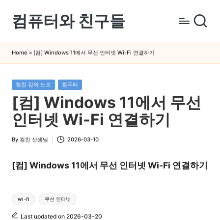
컴퓨터와 친구들
Skip
to
컴
content
퓨
Home
»
[컴] Windows 11에서 무선 인터넷 Wi-Fi 연결하기
터
와
Posted
컴친 강의 노트
컴퓨터
스
in
[컴] Windows 11에서 무선
마
트
인터넷 Wi-Fi 연결하기
폰
을
By
컴친 선생님
2026-03-10
Posted
쉽
by
게
[컴] Windows 11에서 무선 인터넷 Wi-Fi 연결하기
배
우
Tags:
wi-fi
무선 인터넷
는
곳
Last updated on 2026-03-20