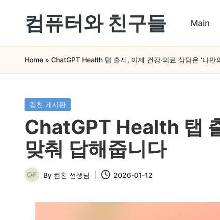
컴퓨터와 친구들
Main
Skip
컴
to
Home
»
ChatGPT Health 탭 출시, 이제 건강·의료 상담은 ‘
퓨
content
터
와
Posted
컴친 게시판
in
스
ChatGPT Health
마
맞춰 답해줍니다
트
폰
By
컴친 선생님
2026-01-12
Posted
을
by
쉽