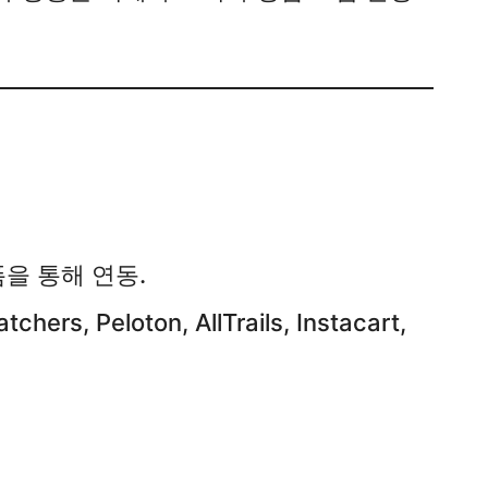
을 통해 연동.​
chers, Peloton, AllTrails, Instacart,