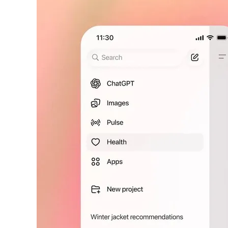
게
배
우
는
곳