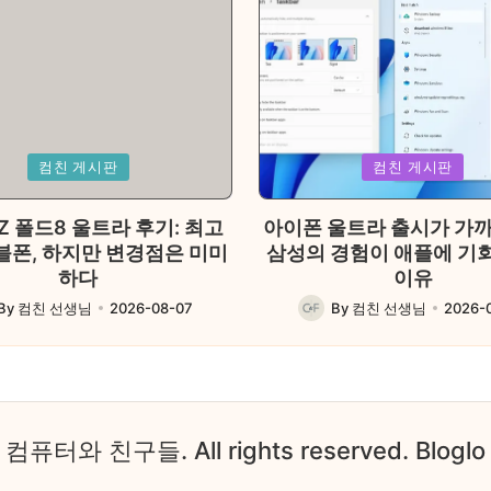
Posted
컴친 게시판
컴친 게시판
in
Z 폴드8 울트라 후기: 최고
아이폰 울트라 출시가 가
블폰, 하지만 변경점은 미미
삼성의 경험이 애플에 기
하다
이유
By
컴친 선생님
2026-08-07
By
컴친 선생님
2026-
ed
Posted
by
— 컴퓨터와 친구들. All rights reserved.
Blogl