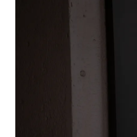
게
배
우
는
곳