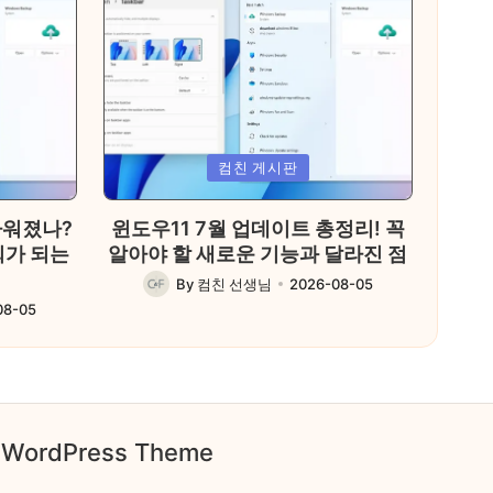
Posted
컴친 게시판
in
까워졌나?
윈도우11 7월 업데이트 총정리! 꼭
회가 되는
알아야 할 새로운 기능과 달라진 점
By
컴친 선생님
2026-08-05
Posted
08-05
by
o WordPress Theme