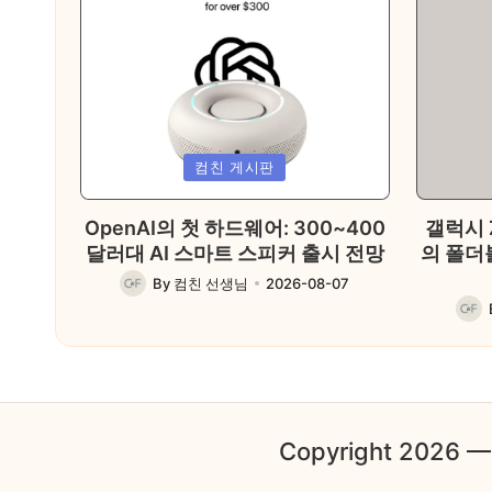
Posted
Posted
컴친 게시판
in
in
OpenAI의 첫 하드웨어: 300~400
갤럭시 
달러대 AI 스마트 스피커 출시 전망
의 폴더
By
컴친 선생님
2026-08-07
Posted
by
Post
by
Copyright 2026 