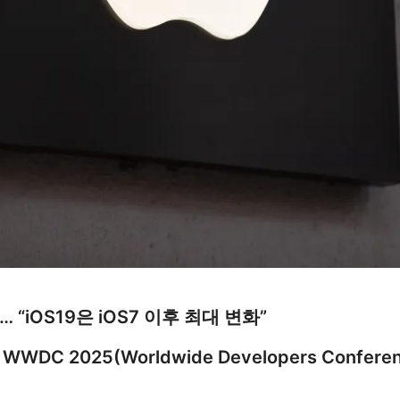
 “iOS19은 iOS7 이후 최대 변화”
의
WWDC 2025(Worldwide Developers Confere