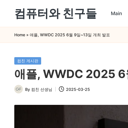
컴퓨터와 친구들
Main
Skip
컴
to
Home
»
애플, WWDC 2025 6월 9일~13일 개최 발표
퓨
content
터
와
Posted
컴친 게시판
in
스
애플, WWDC 2025 
마
By
컴친 선생님
2025-03-25
트
Posted
by
폰
을
쉽