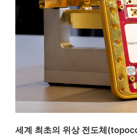
게
배
우
는
곳
세계 최초의 위상 전도체(topoco