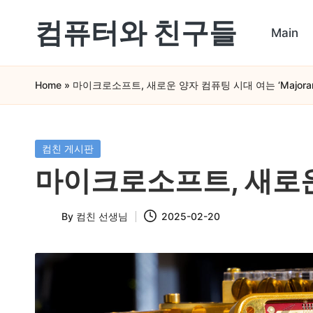
컴퓨터와 친구들
Main
Skip
컴
to
Home
»
마이크로소프트, 새로운 양자 컴퓨팅 시대 여는 ‘Majorana
퓨
content
터
와
Posted
컴친 게시판
in
스
마이크로소프트, 새로운 양
마
By
컴친 선생님
2025-02-20
트
Posted
by
폰
을
쉽