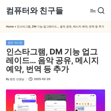
컴퓨터와 친구들
Skip
to
컴
content
퓨
Home
»
인스타그램, DM 기능 업그레이드… 음악 공유, 메시지 예약, 번역 등 추가
터
와
Posted
컴친 게시판
스
in
인스타그램, DM 기능 업그
마
트
레이드… 음악 공유, 메시지
폰
예약, 번역 등 추가
을
쉽
By
컴친 선생님
2025-02-20
Posted
게
by
배
우
는
곳