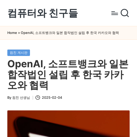
컴퓨터와 친구들
Skip
to
컴
content
퓨
Home
»
OpenAI, 소프트뱅크와 일본 합작법인 설립 후 한국 카카오와 협력
터
와
Posted
컴친 게시판
스
in
OpenAI, 소프트뱅크와 일본
마
트
합작법인 설립 후 한국 카카
폰
오와 협력
을
쉽
By
컴친 선생님
2025-02-04
Posted
게
by
배
우
는
곳