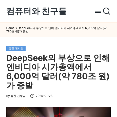
컴퓨터와 친구들
Skip
to
컴
content
퓨
Home
»
DeepSeek의 부상으로 인해 엔비디아 시가총액에서 6,000억 달러(약
780조 원)가 증발
터
와
스
Posted
컴친 게시판
in
마
DeepSeek의 부상으로 인해
트
엔비디아 시가총액에서
폰
을
6,000억 달러(약 780조 원)
쉽
가 증발
게
배
By
컴친 선생님
2025-01-28
Posted
우
by
는
곳