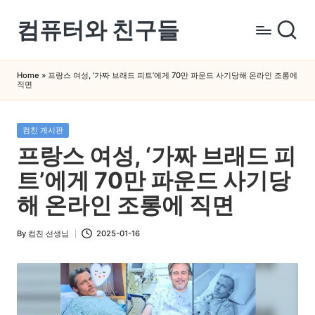
컴퓨터와 친구들
Skip
to
컴
content
퓨
Home
»
프랑스 여성, ‘가짜 브래드 피트’에게 70만 파운드 사기당해 온라인 조롱에
직면
터
와
스
Posted
컴친 게시판
in
마
프랑스 여성, ‘가짜 브래드 피
트
트’에게 70만 파운드 사기당
폰
을
해 온라인 조롱에 직면
쉽
게
By
컴친 선생님
2025-01-16
Posted
배
by
우
는
곳