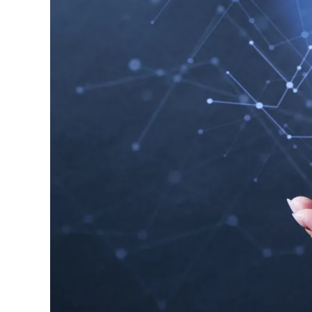
게
배
우
는
곳