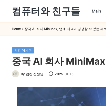
컴퓨터와 친구들
Main
Skip
컴
to
Home
»
중국 AI 회사 MiniMax, 업계 최고와 경쟁할 수 있는 
퓨
content
터
와
Posted
컴친 게시판
in
스
중국 AI 회사 MiniM
마
By
컴친 선생님
2025-01-16
트
Posted
by
폰
을
쉽