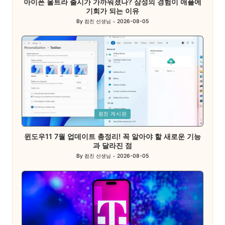
아이폰 울트라 출시가 가까워졌나? 삼성의 경험이 애플에
기회가 되는 이유
By
컴친 선생님
2026-08-05
Posted
by
Posted
컴친 게시판
in
윈도우11 7월 업데이트 총정리! 꼭 알아야 할 새로운 기능
과 달라진 점
By
컴친 선생님
2026-08-05
Posted
by