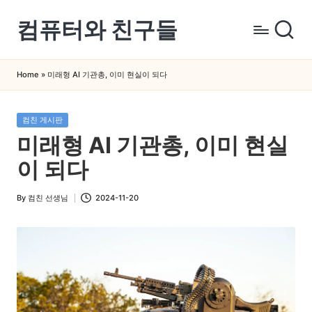
컴퓨터와 친구들
Skip
to
컴
content
퓨
Home
»
미래형 AI 기관총, 이미 현실이 되다
터
와
Posted
컴친 게시판
스
in
미래형 AI 기관총, 이미 현실
마
트
이 되다
폰
을
By
컴친 선생님
2024-11-20
Posted
쉽
by
게
배
우
는
곳