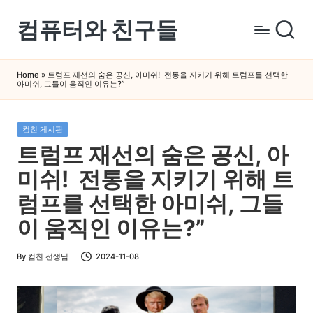
컴퓨터와 친구들
Skip
to
컴
content
퓨
Home
»
트럼프 재선의 숨은 공신, 아미쉬! 전통을 지키기 위해 트럼프를 선택한
아미쉬, 그들이 움직인 이유는?”
터
와
스
Posted
컴친 게시판
in
마
트럼프 재선의 숨은 공신, 아
트
미쉬! 전통을 지키기 위해 트
폰
을
럼프를 선택한 아미쉬, 그들
쉽
이 움직인 이유는?”
게
배
By
컴친 선생님
2024-11-08
Posted
우
by
는
곳