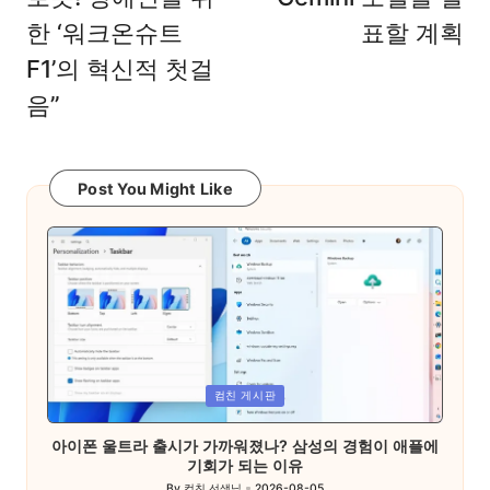
한 ‘워크온슈트
표할 계획
F1’의 혁신적 첫걸
음”
Post You Might Like
Posted
컴친 게시판
in
아이폰 울트라 출시가 가까워졌나? 삼성의 경험이 애플에
기회가 되는 이유
By
컴친 선생님
2026-08-05