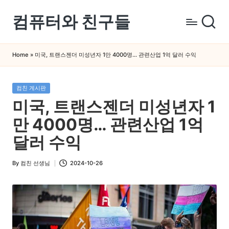
컴퓨터와 친구들
Skip
to
컴
content
퓨
Home
»
미국, 트랜스젠더 미성년자 1만 4000명… 관련산업 1억 달러 수익
터
와
Posted
컴친 게시판
스
in
미국, 트랜스젠더 미성년자 1
마
트
만 4000명… 관련산업 1억
폰
달러 수익
을
쉽
By
컴친 선생님
2024-10-26
Posted
게
by
배
우
는
곳