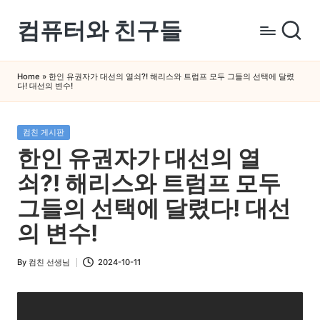
컴퓨터와 친구들
Skip
to
컴
content
퓨
Home
»
한인 유권자가 대선의 열쇠?! 해리스와 트럼프 모두 그들의 선택에 달렸
다! 대선의 변수!
터
와
스
Posted
컴친 게시판
in
마
한인 유권자가 대선의 열
트
쇠?! 해리스와 트럼프 모두
폰
을
그들의 선택에 달렸다! 대선
쉽
의 변수!
게
배
By
컴친 선생님
2024-10-11
Posted
우
by
는
곳