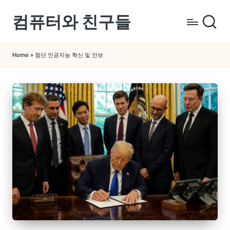
컴퓨터와 친구들
Skip
to
컴
content
퓨
Home
»
첨단 인공지능 혁신 및 안보
터
와
스
마
트
폰
을
쉽
게
배
우
는
곳