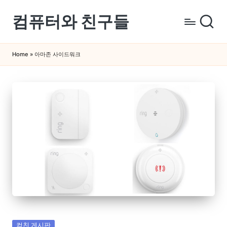
컴퓨터와 친구들
Skip
to
컴
content
퓨
Home
»
아마존 사이드워크
터
와
스
마
트
폰
을
쉽
게
배
우
는
곳
Posted
컴친 게시판