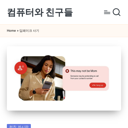
컴퓨터와 친구들
Skip
to
컴
content
퓨
Home
»
딥페이크 사기
터
와
스
마
트
폰
을
쉽
게
배
우
는
곳
Posted
컴친 게시판