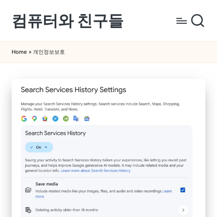
컴퓨터와 친구들
Skip
to
컴
content
퓨
Home
»
개인정보보호
터
와
스
마
트
폰
을
쉽
게
배
우
는
곳