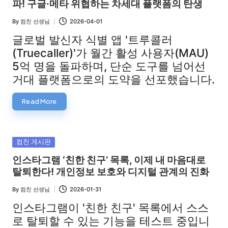
파! 구글·메타 위협하는 차세대 플랫폼의 탄생
By
컴친 선생님
2026-04-01
Posted
by
글로벌 발신자 식별 앱 '트루콜러
(Truecaller)'가 월간 활성 사용자(MAU)
5억 명을 돌파하며, 단순 도구를 넘어선
거대 플랫폼으로의 도약을 선포했습니다.
Read More
Posted
컴친 게시판
in
인스타그램 ‘친한 친구’ 목록, 이제 내 마음대로
탈퇴한다! 개인정보 보호와 디지털 관계의 진화
By
컴친 선생님
2026-01-31
Posted
by
인스타그램이 '친한 친구' 목록에서 스스
로 탈퇴할 수 있는 기능을 테스트 중입니