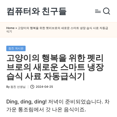
컴퓨터와 친구들
Skip
to
컴
content
퓨
Home
»
고양이의 행복을 위한 펫리브로의 새로운 스마트 냉장 습식 사료 자동급
식기
터
와
스
Posted
컴친 게시판
in
마
고양이의 행복을 위한 펫리
트
브로의 새로운 스마트 냉장
폰
을
습식 사료 자동급식기
쉽
게
By
컴친 선생님
2024-04-25
Posted
배
by
우
Ding, ding, ding! 저녁이 준비되었습니다. 차
는
가운 통조림에서 갓 나온 음식이죠.
곳