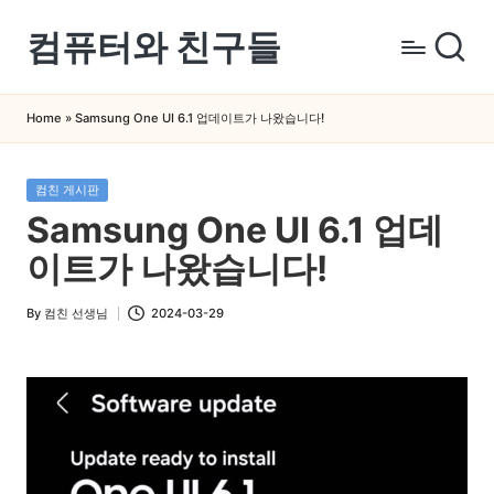
컴퓨터와 친구들
Skip
to
컴
content
퓨
Home
»
Samsung One UI 6.1 업데이트가 나왔습니다!
터
와
Posted
컴친 게시판
스
in
Samsung One UI 6.1 업데
마
트
이트가 나왔습니다!
폰
을
By
컴친 선생님
2024-03-29
Posted
쉽
by
게
배
우
는
곳