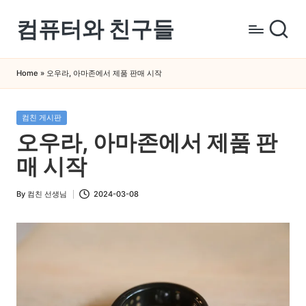
컴퓨터와 친구들
Skip
to
컴
content
퓨
Home
»
오우라, 아마존에서 제품 판매 시작
터
와
Posted
컴친 게시판
스
in
오우라, 아마존에서 제품 판
마
트
매 시작
폰
을
By
컴친 선생님
2024-03-08
Posted
쉽
by
게
배
우
는
곳