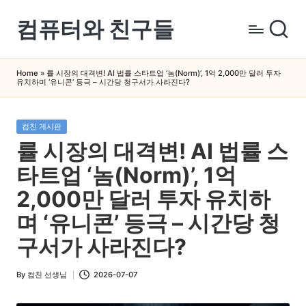
컴퓨터와 친구들
Skip
to
컴
content
퓨
Home
»
률 시장의 대격변! AI 법률 스타트업 ‘놈(Norm)’, 1억 2,000만 달러 투자
유치하며 ‘유니콘’ 등극 – 시간당 청구서가 사라진다?
터
와
스
Posted
컴친 게시판
in
마
률 시장의 대격변! AI 법률 스
트
타트업 ‘놈(Norm)’, 1억
폰
을
2,000만 달러 투자 유치하
쉽
며 ‘유니콘’ 등극 – 시간당 청
게
구서가 사라진다?
배
우
By
컴친 선생님
2026-07-07
는
Posted
by
곳