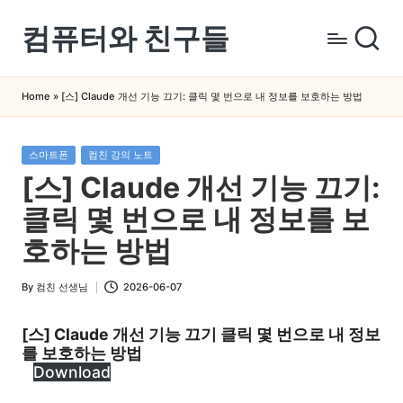
컴퓨터와 친구들
Skip
to
컴
content
퓨
Home
»
[스] Claude 개선 기능 끄기: 클릭 몇 번으로 내 정보를 보호하는 방법
터
와
Posted
스마트폰
컴친 강의 노트
스
in
[스] Claude 개선 기능 끄기:
마
트
클릭 몇 번으로 내 정보를 보
폰
호하는 방법
을
쉽
By
컴친 선생님
2026-06-07
Posted
게
by
배
[스] Claude 개선 기능 끄기 클릭 몇 번으로 내 정보
우
를 보호하는 방법
는
Download
곳