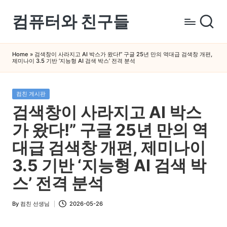
컴퓨터와 친구들
Skip
to
컴
content
퓨
Home
»
검색창이 사라지고 AI 박스가 왔다!” 구글 25년 만의 역대급 검색창 개편,
제미나이 3.5 기반 ‘지능형 AI 검색 박스’ 전격 분석
터
와
스
Posted
컴친 게시판
in
마
검색창이 사라지고 AI 박스
트
가 왔다!” 구글 25년 만의 역
폰
을
대급 검색창 개편, 제미나이
쉽
3.5 기반 ‘지능형 AI 검색 박
게
스’ 전격 분석
배
우
By
컴친 선생님
2026-05-26
는
Posted
by
곳