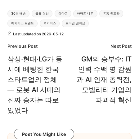
Tags:
30분 배송
물류 혁신
아마존
아마존 나우
유통 인프라
이커머스 트렌드
퀵커머스
프라임 멤버십
Last updated on 2026-05-12
Post
Previous Post
Next Post
navigation
삼성·현대·LG가 동
GM의 승부수: IT
시에 베팅한 한국
인력 수백 명 감원
스타트업의 정체
과 AI 인재 총력전,
— 로봇 AI 시대의
모빌리티 기업의
진짜 승자는 따로
파괴적 혁신
있었다
Post You Might Like