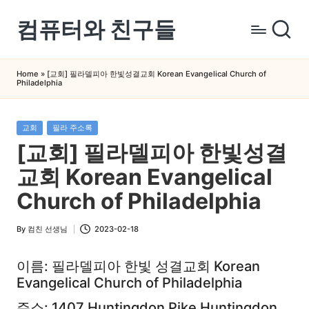
컴퓨터와 친구들
Skip
to
컴
content
퓨
Home
»
[교회] 필라델피아 한빛성결교회 Korean Evangelical Church of
Philadelphia
터
와
스
Posted
교회
필라 주소록
in
마
[교회] 필라델피아 한빛성결
트
교회 Korean Evangelical
폰
을
Church of Philadelphia
쉽
게
By
컴친 선생님
2023-02-18
Posted
배
by
이름: 필라델피아 한빛 성결교회 Korean
우
Evangelical Church of Philadelphia
는
곳
주소: 1407 Huntingdon Pike Huntingdon