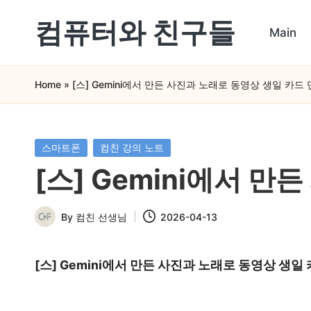
컴퓨터와 친구들
Main
Skip
컴
to
Home
»
[스] Gemini에서 만든 사진과 노래로 동영상 생일 카드
퓨
content
터
와
Posted
스마트폰
컴친 강의 노트
in
스
[스] Gemini에서 
마
By
컴친 선생님
2026-04-13
트
Posted
by
폰
[스] Gemini에서 만든 사진과 노래로 동영상 생일
을
쉽