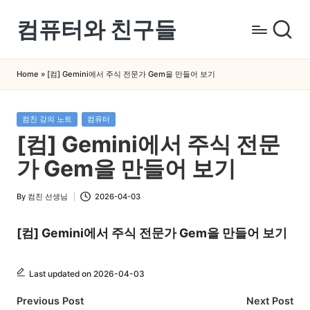
컴퓨터와 친구들
Skip
to
컴
content
퓨
Home
»
[컴] Gemini에서 주식 전문가 Gem을 만들어 보기
터
와
Posted
컴친 강의 노트
컴퓨터
스
in
[컴] Gemini에서 주식 전문
마
트
가 Gem을 만들어 보기
폰
을
By
컴친 선생님
2026-04-03
Posted
쉽
by
게
[컴] Gemini에서 주식 전문가 Gem을 만들어 보기
배
우
Last updated on 2026-04-03
는
Post
Previous Post
Next Post
곳