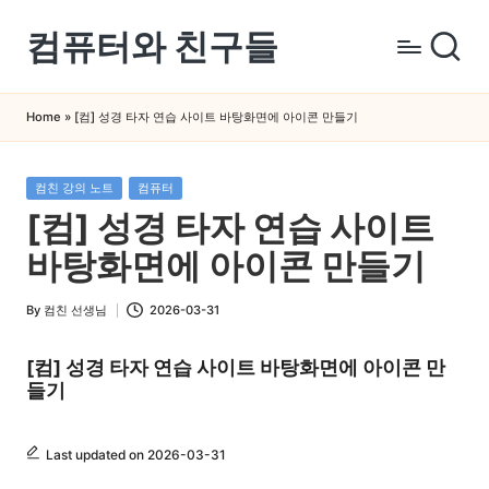
컴퓨터와 친구들
Skip
to
컴
content
퓨
Home
»
[컴] 성경 타자 연습 사이트 바탕화면에 아이콘 만들기
터
와
Posted
컴친 강의 노트
컴퓨터
스
in
[컴] 성경 타자 연습 사이트
마
트
바탕화면에 아이콘 만들기
폰
을
By
컴친 선생님
2026-03-31
Posted
쉽
by
게
[컴] 성경 타자 연습 사이트 바탕화면에 아이콘 만
들기
배
우
는
Last updated on 2026-03-31
곳