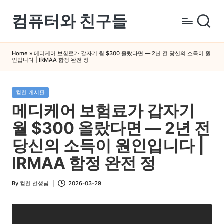
컴퓨터와 친구들
Skip
to
컴
content
퓨
Home
»
메디케어 보험료가 갑자기 월 $300 올랐다면 — 2년 전 당신의 소득이 원
인입니다 | IRMAA 함정 완전 정
터
와
스
Posted
컴친 게시판
in
마
메디케어 보험료가 갑자기
트
월 $300 올랐다면 — 2년 전
폰
을
당신의 소득이 원인입니다 |
쉽
IRMAA 함정 완전 정
게
배
By
컴친 선생님
2026-03-29
Posted
우
by
는
곳