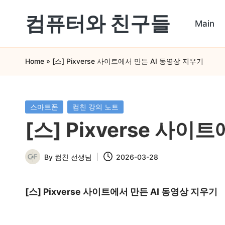
컴퓨터와 친구들
Main
Skip
컴
to
Home
»
[스] Pixverse 사이트에서 만든 AI 동영상 지우기
퓨
content
터
와
Posted
스마트폰
컴친 강의 노트
in
스
[스] Pixverse 사
마
By
컴친 선생님
2026-03-28
트
Posted
by
폰
[스] Pixverse 사이트에서 만든 AI 동영상 지우기
을
쉽