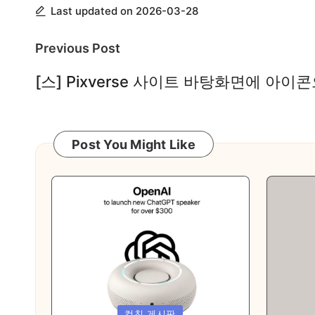
Last updated on 2026-03-28
게
배
Post
Previous Post
우
navigation
[스] Pixverse 사이트 바탕화면에 아이
는
곳
Post You Might Like
Posted
Posted
컴친 게시판