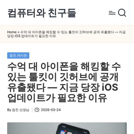
컴퓨터와 친구들
Skip
to
컴
content
퓨
Home
»
수억 대 아이폰을 해킹할 수 있는 툴킷이 깃허브에 공개 유출됐다 — 지금
당장 iOS 업데이트가 필요한 이유
터
와
스
Posted
컴친 게시판
in
마
수억 대 아이폰을 해킹할 수
트
있는 툴킷이 깃허브에 공개
폰
을
유출됐다 — 지금 당장 iOS
쉽
업데이트가 필요한 이유
게
배
By
컴친 선생님
2026-03-24
Posted
우
by
는
곳