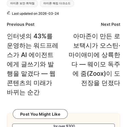
아이폰 보안 취약점
아이폰 해킹 다크소드
Last updated on 2026-03-24
Post
Previous Post
Next Post
navigation
인터넷의 43%를
아마존이 만든 로
운영하는 워드프레
보택시가 오스틴·
스가 AI 에이전트
마이애미에 상륙한
에게 글쓰기와 발
다 — 웨이모 독주
행을 맡겼다 — 웹
에 줌(Zoox)이 도
콘텐츠의 미래가
전장을 던졌다
바뀌는 순간
Post You Might Like