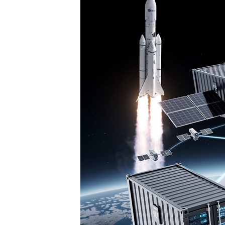
게
배
우
는
곳