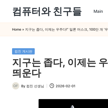
컴퓨터와 친구들
Main
Skip
컴
to
Home
»
지구는 좁다, 이제는 우주다!” 일론 머스크, 100만 개 ‘
퓨
content
터
와
Posted
컴친 게시판
in
스
지구는 좁다, 이제는 우주
마
띄운다
트
폰
By
컴친 선생님
2026-02-01
Posted
을
by
쉽