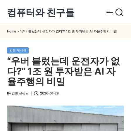
컴퓨터와 친구들
Skip
to
컴
content
퓨
Home
»
“우버 불렀는데 운전자가 없다?” 1조 원 투자받은 AI 자율주행의 비밀
터
와
Posted
컴친 게시판
스
in
“우버 불렀는데 운전자가 없
마
트
다?” 1조 원 투자받은 AI 자
폰
율주행의 비밀
을
쉽
By
컴친 선생님
2026-01-28
Posted
게
by
배
우
는
곳