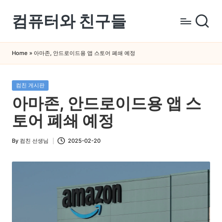
컴퓨터와 친구들
Skip
to
컴
content
퓨
Home
»
아마존, 안드로이드용 앱 스토어 폐쇄 예정
터
와
Posted
컴친 게시판
스
in
아마존, 안드로이드용 앱 스
마
트
토어 폐쇄 예정
폰
을
By
컴친 선생님
2025-02-20
Posted
쉽
by
게
배
우
는
곳