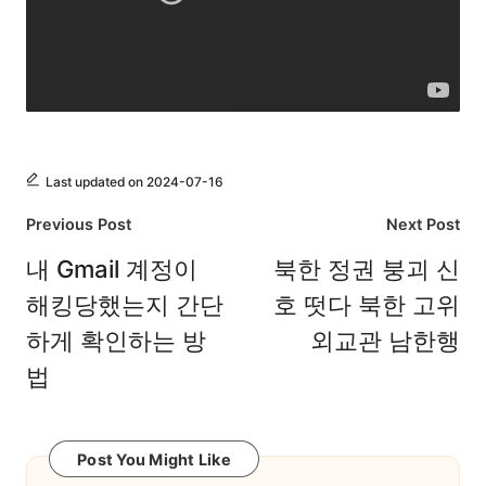
Last updated on 2024-07-16
Post
Previous Post
Next Post
navigation
내 Gmail 계정이
북한 정권 붕괴 신
해킹당했는지 간단
호 떳다 북한 고위
하게 확인하는 방
외교관 남한행
법
Post You Might Like