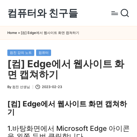
컴퓨터와 친구들
Skip
to
컴
content
퓨
Home
»
[컴] Edge에서 웹사이트 화면 캡쳐하기
터
와
Posted
컴친 강의 노트
컴퓨터
스
in
[컴] Edge에서 웹사이트 화
마
트
면 캡쳐하기
폰
을
By
컴친 선생님
2023-02-23
Posted
쉽
by
게
[컴] Edge에서 웹사이트 화면 캡쳐하
배
기
우
는
1.바탕화면에서 Microsoft Edge 아이콘
곳
을 왼쪽 두번 클릭합니다.