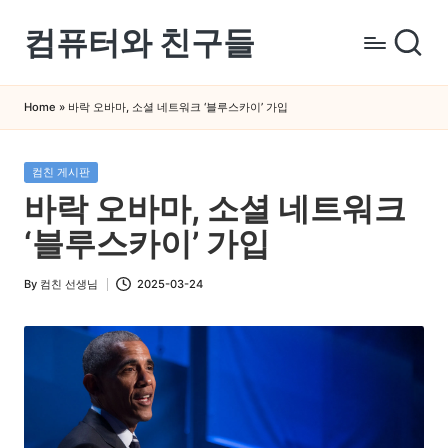
컴퓨터와 친구들
Skip
to
컴
content
퓨
Home
»
바락 오바마, 소셜 네트워크 ‘블루스카이’ 가입
터
와
Posted
컴친 게시판
스
in
바락 오바마, 소셜 네트워크
마
트
‘블루스카이’ 가입
폰
을
By
컴친 선생님
2025-03-24
Posted
쉽
by
게
배
우
는
곳