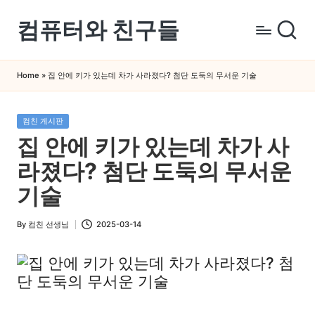
컴퓨터와 친구들
Skip
to
컴
content
퓨
Home
»
집 안에 키가 있는데 차가 사라졌다? 첨단 도둑의 무서운 기술
터
와
Posted
컴친 게시판
스
in
집 안에 키가 있는데 차가 사
마
트
라졌다? 첨단 도둑의 무서운
폰
기술
을
쉽
By
컴친 선생님
2025-03-14
Posted
게
by
배
우
는
곳